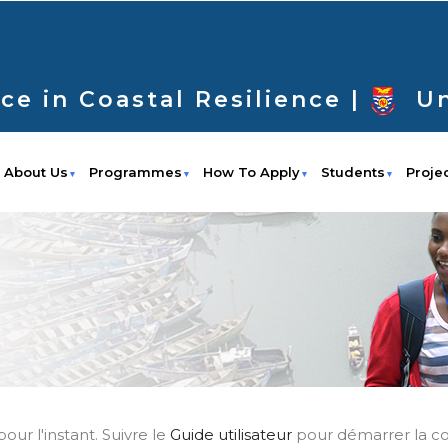
ce in Coastal Resilience |
Un
About Us
Programmes
How To Apply
Students
Proje
ur l'instant. Suivre le
Guide utilisateur
pour démarrer la con