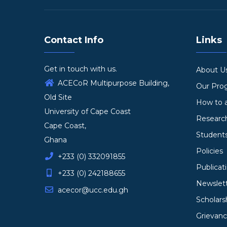
Contact Info
Links
Get in touch with us.
About U
ACECoR Multipurpose Building,
Our Pr
Old Site
How to 
University of Cape Coast
Researc
Cape Coast,
Student
Ghana
Policies
+233 (0) 332091855
Publicat
+233 (0) 242188655
Newslet
acecor@ucc.edu.gh
Scholars
Grievan