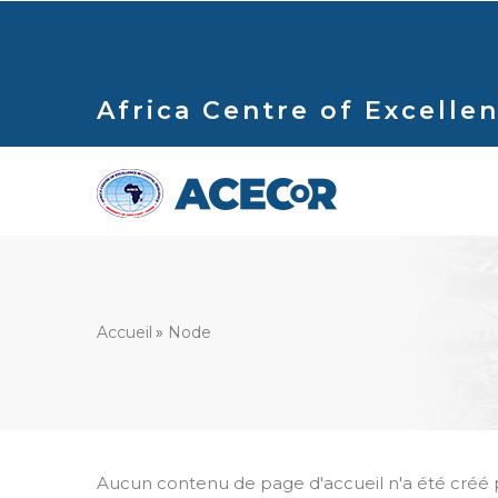
Aller
au
contenu
principal
Africa Centre of Excellen
Fil
Accueil
Node
d'Ariane
Aucun contenu de page d'accueil n'a été créé po