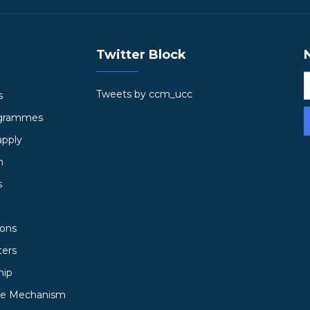
Twitter Block
Tweets by ccm_ucc
s
ogrammes
apply
h
s
ions
ters
hip
ce Mechanism